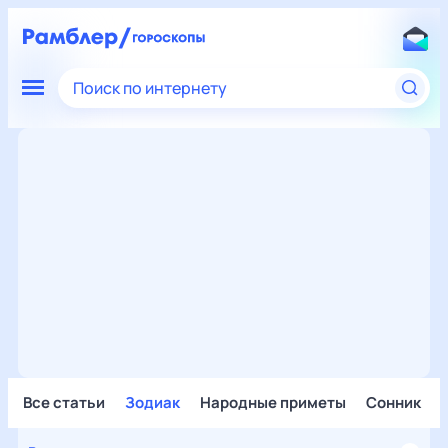
Поиск по интернету
Все статьи
Зодиак
Народные приметы
Сонник