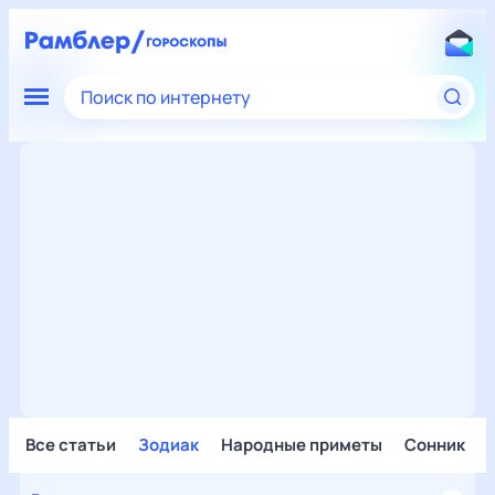
Поиск по интернету
Все статьи
Зодиак
Народные приметы
Сонник