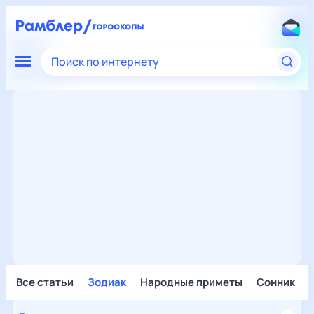
Поиск по интернету
Все статьи
Зодиак
Народные приметы
Сонник