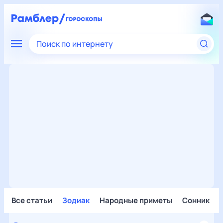
Поиск по интернету
Все статьи
Зодиак
Народные приметы
Сонник