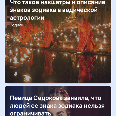
Что такое накшатры и описание
знаков зодиака в ведической
астрологии
Зодиак
Певица Седокова заявила, что
людей ее знака зодиака нельзя
ограничивать