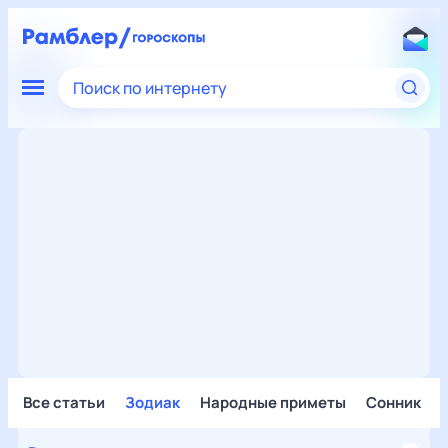
Поиск по интернету
Все статьи
Зодиак
Народные приметы
Сонник