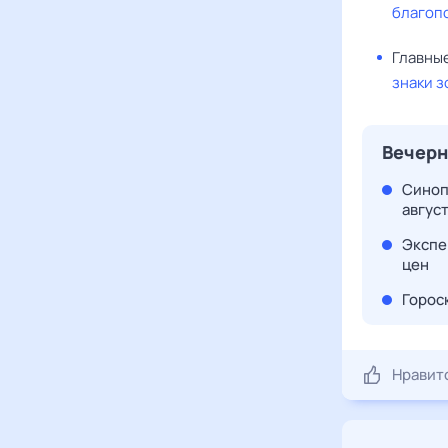
благоп
Главные
знаки з
Вечерн
Синоп
авгус
Экспе
цен
Гороск
Нравит