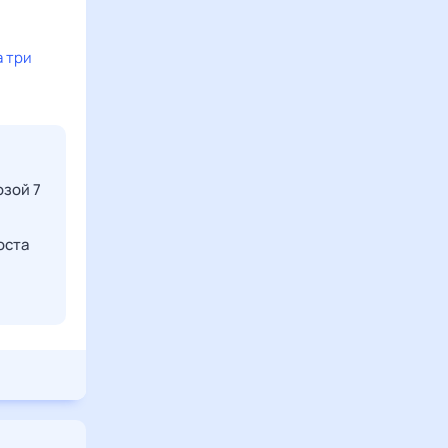
 три
озой 7
оста