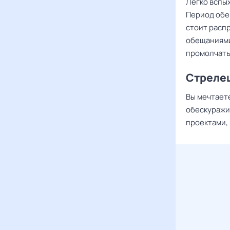
Легко вспых
Период обе
стоит распр
обещаниями
промолчать
Стреле
Вы мечтаете
обескуражи
проектами, 