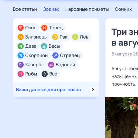
Все статьи
Зодиак
Народные приметы
Сонник
Овен
Телец
Три з
Близнецы
Рак
Лев
в авг
Дева
Весы
5 августа 2
Скорпион
Стрелец
Козерог
Водолей
Август обе
Рыбы
Все
насыщенным
прочность.
Ваши данные для прогнозов