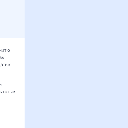
нит о
 вы
ать к
и
пытаться