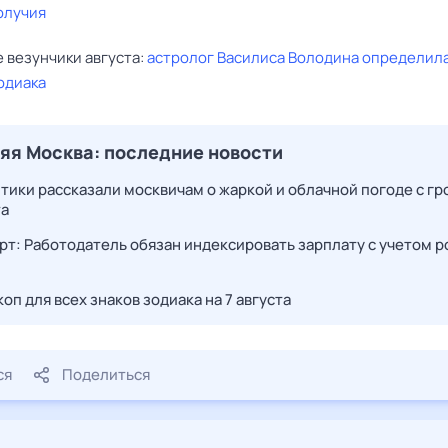
олучия
 везунчики августа:
астролог Василиса Володина определила
одиака
яя Москва: последние новости
тики рассказали москвичам о жаркой и облачной погоде с гр
та
рт: Работодатель обязан индексировать зарплату с учетом р
оп для всех знаков зодиака на 7 августа
ся
Поделиться