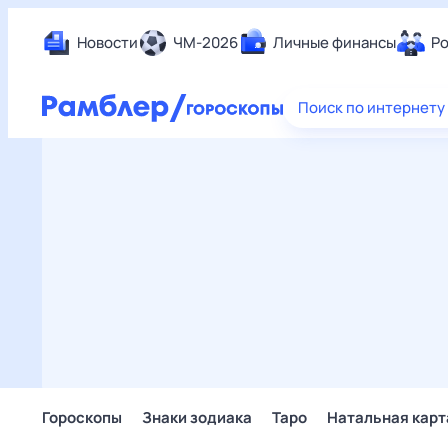
Новости
ЧМ-2026
Личные финансы
Ро
Еда
Поиск по интернету
Здор
Разв
Дом 
Спор
Карь
Авто
Техн
Жизн
Сбер
Горо
Гороскопы
Знаки зодиака
Таро
Натальная карт