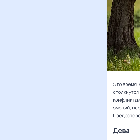
Это время, 
столкнутся
конфликтами
эмоций, нео
Предостере
Дева