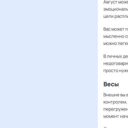
Август мож
эмоциональ
цели распл
Вас может п
мысленно с
можно легк
В личных де
недоговарив
просто нуж
Весы
Внешне вы в
контролем,
перегружен
момент начи