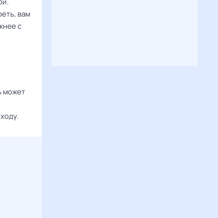
ой.
еть, вам
жнее с
е
ь может
ходу.