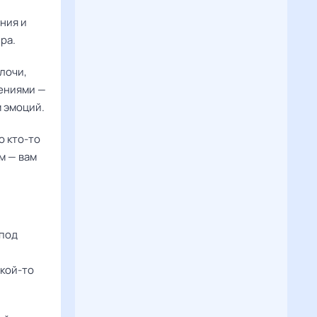
ния и
ра.
лочи,
ениями —
 эмоций.
о кто-то
м — вам
 под
акой-то