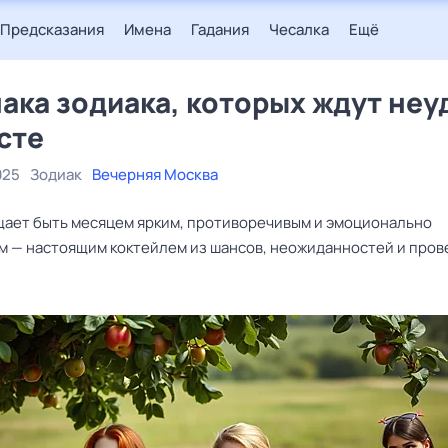
Предсказания
Имена
Гадания
Чесалка
Ещё
нака зодиака, которых ждут неу
усте
025
Зодиак
Вечерняя Москва
щает быть месяцем ярким, противоречивым и эмоционально
 — настоящим коктейлем из шансов, неожиданностей и пров