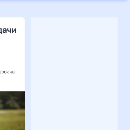
дачи
ерок на