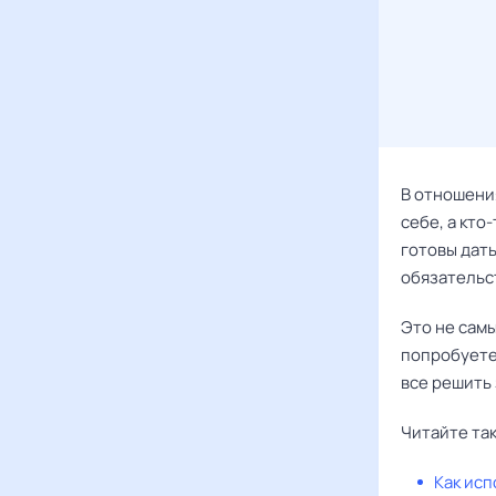
В отношени
себе, а кто
готовы дать
обязательс
Это не самы
попробуете
все решить 
Читайте та
Как ис