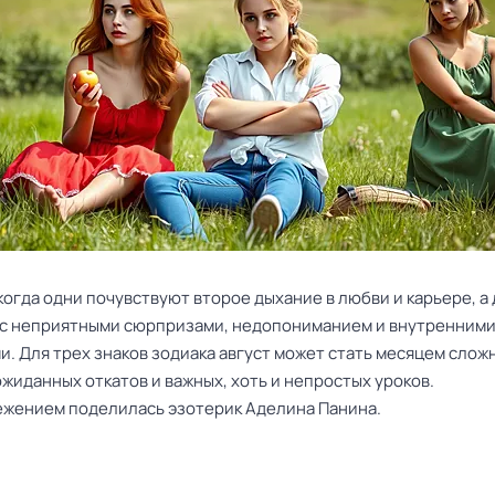
когда одни почувствуют второе дыхание в любви и карьере, а
 с неприятными сюрпризами, недопониманием и внутренним
. Для трех знаков зодиака август может стать месяцем слож
жиданных откатов и важных, хоть и непростых уроков.
жением поделилась эзотерик Аделина Панина.