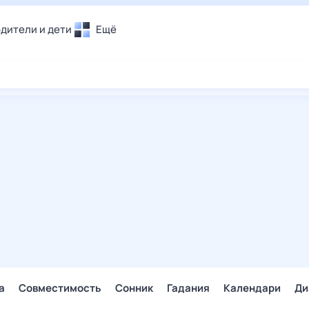
дители и дети
Ещё
Почта
овье
Поиск
лечения и отдых
Погода
и уют
ТВ-программа
т
ера
ологии и тренды
енные ситуации
егаем вместе
скопы
Помощь
а
Совместимость
Сонник
Гадания
Календари
Ди