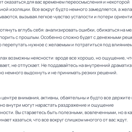
ет оказаться для вас временем переосмысления и некоторой
ной изоляции. Все вокруг будто немного замедляется, а жела
ываются, вызывая легкое чувство усталости и потери ориенти
отянуть вглубь себя: анализировать ошибки, обижаться на ме
порить с прошлым. Особенно сложно будет с денежными реш
о перепутать нужное с желаемым и потратиться под влиянием
лах возможны неясности: вроде все хорошо, но ощущение, чт
ает, не отпускает. Не поддавайтесь на внутренний драматиз
но немного выдохнуть и не принимать резких решений.
 центре внимания, активны, обаятельны и будто все держите
 но внутри могут нарастать раздражение и ощущение
ности. Вы стараетесь быть полезными, вовлеченными, но в к
нает казаться, что все вокруг слишком многого от вас ждут.