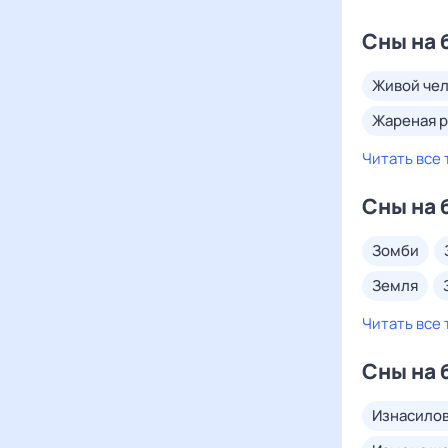
Сны на 
живой че
жареная 
Читать все 
Сны на 
зомби
земля
Читать все 
Сны на 
изнасило