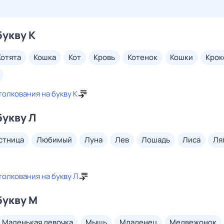
букву К
котята
кошка
кот
кровь
котенок
кошки
кро
толкования на букву К
букву Л
естница
любимый
луна
лев
лошадь
лиса
л
толкования на букву Л
букву М
маленькая девочка
мышь
младенец
медвежонок