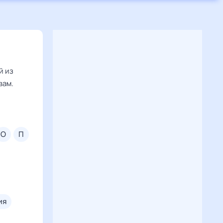
й из
вам.
о
п
ия