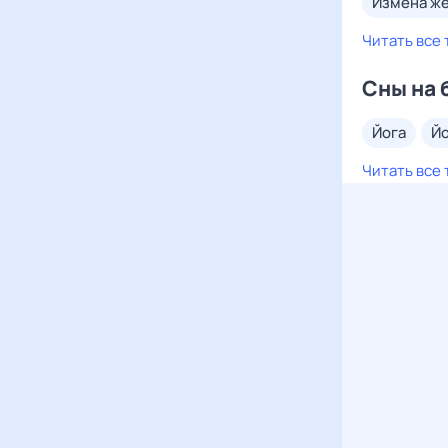
измена ж
Читать все 
Сны на 
йога
й
Читать все 