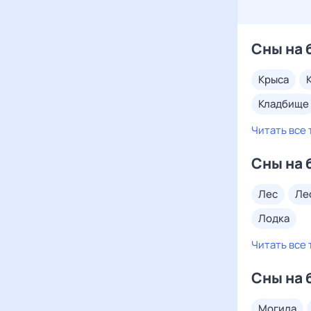
Сны на 
крыса
кладбище
Читать все 
Сны на 
лес
л
лодка
Читать все 
Сны на 
могила