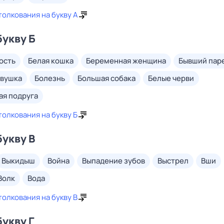
толкования на букву А
букву Б
ость
белая кошка
беременная женщина
бывший пар
евушка
болезнь
большая собака
белые черви
ая подруга
толкования на букву Б
букву В
выкидыш
война
выпадение зубов
выстрел
вши
волк
вода
толкования на букву В
букву Г