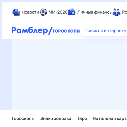
Новости
ЧМ-2026
Личные финансы
Ро
Еда
Поиск по интернету
Здор
Разв
Дом 
Спор
Карь
Авто
Техн
Жизн
Сбер
Горо
Гороскопы
Знаки зодиака
Таро
Натальная карт