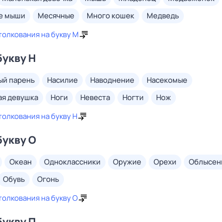
ие мыши
месячные
много кошек
медведь
толкования на букву М
букву Н
ый парень
насилие
наводнение
насекомые
ая девушка
ноги
невеста
ногти
нож
толкования на букву Н
букву О
океан
одноклассники
оружие
орехи
облысен
обувь
огонь
толкования на букву О
букву П