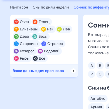
Найти сон
Сны по дням недели
Сонник по алфавит
Овен
Телец
Сонни
Близнецы
Рак
Лев
В этом раз
Дева
Весы
многих авто
Скорпион
Стрелец
Сонник по 
Козерог
Водолей
толкование 
Рыбы
Все
а
б
Ваши данные для прогнозов
р
с
Сны на 
автобус
армия