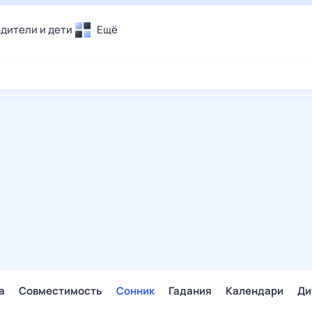
дители и дети
Ещё
Почта
овье
Поиск
лечения и отдых
Погода
и уют
ТВ-программа
т
ера
ологии и тренды
енные ситуации
егаем вместе
скопы
Помощь
а
Совместимость
Сонник
Гадания
Календари
Ди