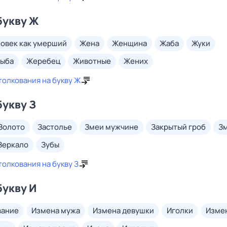
букву Ж
ловек как умерший
жена
женщина
жаба
жуки
рыба
жеребец
животные
жених
толкования на букву Ж
букву З
золото
застолье
змеи мужчине
закрытый гроб
з
зеркало
зубы
толкования на букву З
букву И
вание
измена мужа
измена девушки
иголки
изме