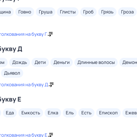
нщина
говно
груша
глисты
гроб
грязь
гроза
толкования на букву Г
букву Д
дом
дождь
дети
деньги
длинные волосы
демо
дьявол
толкования на букву Д
букву Е
еда
емкость
елка
ель
есть
епископ
еже
толкования на букву Е