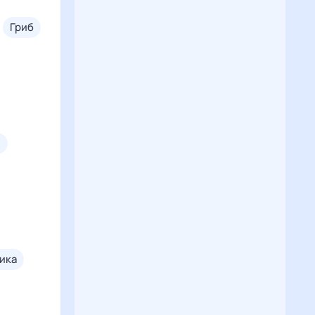
гриб
н
вика