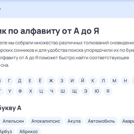
у
к по алфавиту от А до Я
деле мы собрали множество различных толкований сновидени
рских сонников и для удобства поиска упорядочили их по бук
алфавиту от А до Я поможет быстро найти соответствующее
сна.
в
г
д
е
ё
ж
з
и
й
к
л
м
н
т
у
ф
х
ц
ч
ш
щ
э
ю
я
букву А
апельсин
апокалипсис
акула
автомобиль
авар
арбуз
абрикос