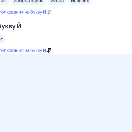
ены
измена парня
икона
инвалид
толкования на букву И
букву Й
ог
толкования на букву Й