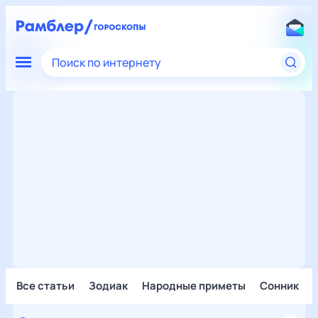
Поиск по интернету
Все статьи
Зодиак
Народные приметы
Сонник