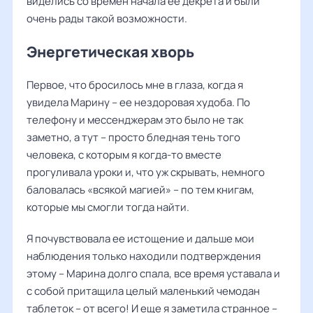
виделись со времен начала ее декрета и были
очень рады такой возможности.
Энергетическая хворь
Первое, что бросилось мне в глаза, когда я
увидела Марину – ее нездоровая худоба. По
телефону и мессенджерам это было не так
заметно, а тут – просто бледная тень того
человека, с которым я когда-то вместе
прогуливала уроки и, что уж скрывать, немного
баловалась «всякой магией» – по тем книгам,
которые мы смогли тогда найти.
Я почувствовала ее истощение и дальше мои
наблюдения только находили подтверждения
этому – Марина долго спала, все время уставала и
с собой притащила целый маленький чемодан
таблеток – от всего! И еще я заметила странное –