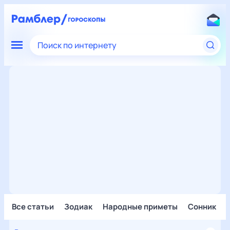
Поиск по интернету
Все статьи
Зодиак
Народные приметы
Сонник