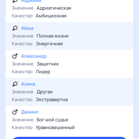
Адриана
Значение
Адриатическая
Качество
Амбициозная
Айша
Значение
Полная жизни
Качество
Энергичная
Александр
Значение
Защитник
Качество
Лидер
Алина
Значение
Другая
Качество
Экстравертна
Даниил
Значение
Бог мой судья
Качество
Уравновешенный