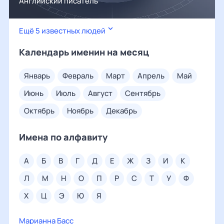
Английский писатель
Ещё 5 известных людей
Календарь именин на месяц
январь
февраль
март
апрель
май
июнь
июль
август
сентябрь
октябрь
ноябрь
декабрь
Имена по алфавиту
а
б
в
г
д
е
ж
з
и
к
л
м
н
о
п
р
с
т
у
ф
х
ц
э
ю
я
Марианна Басс