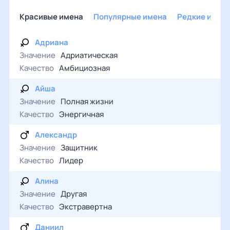
Красивые имена
Популярные имена
Редкие имен
Адриана
Значение
Адриатическая
Качество
Амбициозная
Айша
Значение
Полная жизни
Качество
Энергичная
Александр
Значение
Защитник
Качество
Лидер
Алина
Значение
Другая
Качество
Экстравертна
Даниил