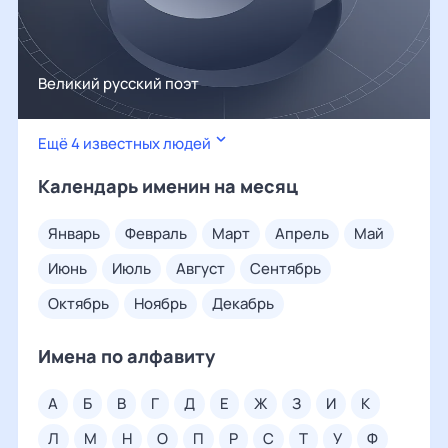
Великий русский поэт
Ещё 4 известных людей
Календарь именин на месяц
январь
февраль
март
апрель
май
июнь
июль
август
сентябрь
октябрь
ноябрь
декабрь
Имена по алфавиту
а
б
в
г
д
е
ж
з
и
к
л
м
н
о
п
р
с
т
у
ф