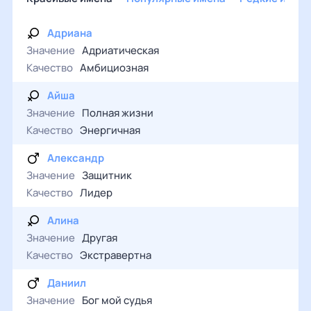
Адриана
Значение
Адриатическая
Качество
Амбициозная
Айша
Значение
Полная жизни
Качество
Энергичная
Александр
Значение
Защитник
Качество
Лидер
Алина
Значение
Другая
Качество
Экстравертна
Даниил
Значение
Бог мой судья