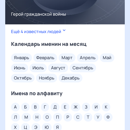
Герой гражданской войны
Ещё 4 известных людей
Календарь именин на месяц
январь
февраль
март
апрель
май
июнь
июль
август
сентябрь
октябрь
ноябрь
декабрь
Имена по алфавиту
а
б
в
г
д
е
ж
з
и
к
л
м
н
о
п
р
с
т
у
ф
х
ц
э
ю
я