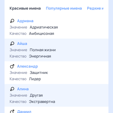
Красивые имена
Популярные имена
Редкие имен
Адриана
Значение
Адриатическая
Качество
Амбициозная
Айша
Значение
Полная жизни
Качество
Энергичная
Александр
Значение
Защитник
Качество
Лидер
Алина
Значение
Другая
Качество
Экстравертна
Даниил