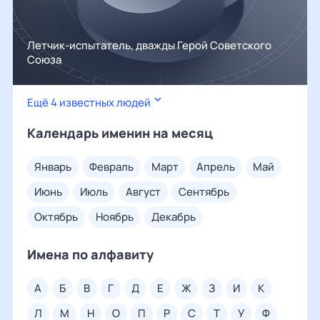
Летчик-испытатель, дважды Герой Советского
Союза
Ещё 4 известных людей
Календарь именин на месяц
январь
февраль
март
апрель
май
июнь
июль
август
сентябрь
октябрь
ноябрь
декабрь
Имена по алфавиту
а
б
в
г
д
е
ж
з
и
к
л
м
н
о
п
р
с
т
у
ф