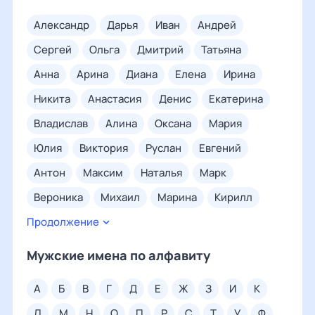
александр
дарья
иван
андрей
сергей
ольга
дмитрий
татьяна
анна
арина
диана
елена
ирина
никита
анастасия
денис
екатерина
владислав
алина
оксана
мария
юлия
виктория
руслан
евгений
антон
максим
наталья
марк
вероника
михаил
марина
кирилл
Продолжение
николай
илья
богдан
карина
ангелина
светлана
елизавета
артур
Мужские имена по алфавиту
полина
кристина
виктор
алена
а
б
в
г
д
е
ж
з
и
к
людмила
ева
егор
ксения
л
м
н
о
п
р
с
т
у
ф