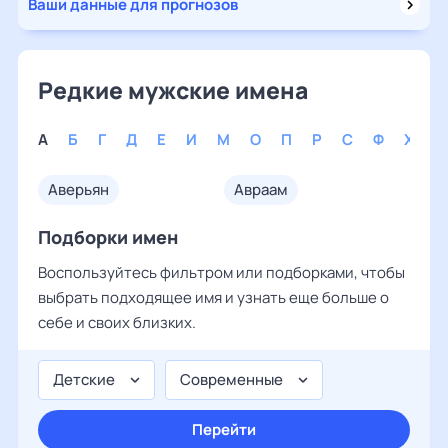
Ваши данные для прогнозов
Редкие мужские имена
А
Б
Г
Д
Е
И
М
О
П
Р
С
Ф
Х
аверьян
авраам
Подборки имен
Воспользуйтесь фильтром или подборками, чтобы
выбрать подходящее имя и узнать еще больше о
себе и своих близких.
Детские
Современные
Перейти