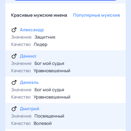
Красивые мужские имена
Популярные мужские име
Александр
Значение
Защитник
Качество
Лидер
Даниил
Значение
Бог мой судья
Качество
Уравновешенный
Даниэль
Значение
Бог мой судья
Качество
Уравновешенный
Дмитрий
Значение
Посвященный
Качество
Волевой