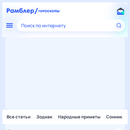
Поиск по интернету
Все статьи
Зодиак
Народные приметы
Сонник