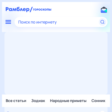
Поиск по интернету
Все статьи
Зодиак
Народные приметы
Сонник