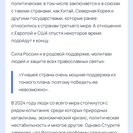
политическая, в том числе заключается и в союзах
с такими странами, как Китай, Северная Корея и
другими государствами, которые ранее
относились к странам третьего мира. А отношения
с Европой и США спустя некоторое время
подойдут к концу.
Сила России и в родовой поддержке, молитвах
людей и защите всех православных святых:
«У нашей страны очень мощная поддержка из 
тонкого плана, поэтому победить ее 
невозможно».
В 2024 году люди со всего мира столкнутся с
рядом испытания, среди которых природных
катаклизмы, экономический кризис, политическая
нестабильность и многое другое. Однако Стурите
заверяет, что Россию все проблемы следующего