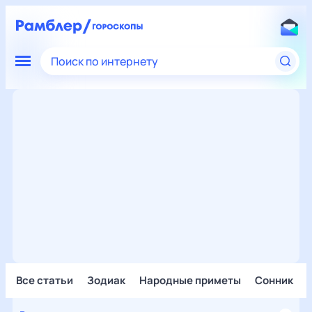
Поиск по интернету
Все статьи
Зодиак
Народные приметы
Сонник