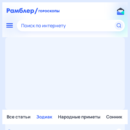
Поиск по интернету
Все статьи
Зодиак
Народные приметы
Сонник