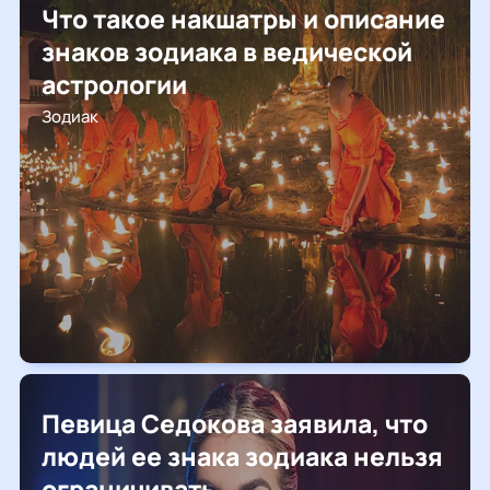
Что такое накшатры и описание
знаков зодиака в ведической
астрологии
Зодиак
Певица Седокова заявила, что
людей ее знака зодиака нельзя
ограничивать