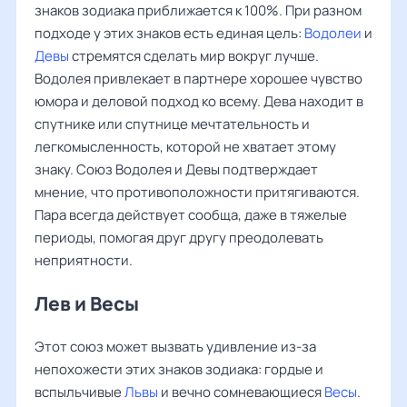
знаков зодиака приближается к 100%. При разном
подходе у этих знаков есть единая цель:
Водолеи
и
Девы
стремятся сделать мир вокруг лучше.
Водолея привлекает в партнере хорошее чувство
юмора и деловой подход ко всему. Дева находит в
спутнике или спутнице мечтательность и
легкомысленность, которой не хватает этому
знаку. Союз Водолея и Девы подтверждает
мнение, что противоположности притягиваются.
Пара всегда действует сообща, даже в тяжелые
периоды, помогая друг другу преодолевать
неприятности.
Лев и Весы
Этот союз может вызвать удивление из-за
непохожести этих знаков зодиака: гордые и
вспыльчивые
Львы
и вечно сомневающиеся
Весы
.