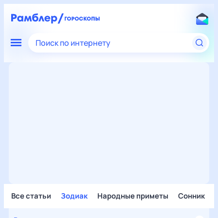
Поиск по интернету
Все статьи
Зодиак
Народные приметы
Сонник