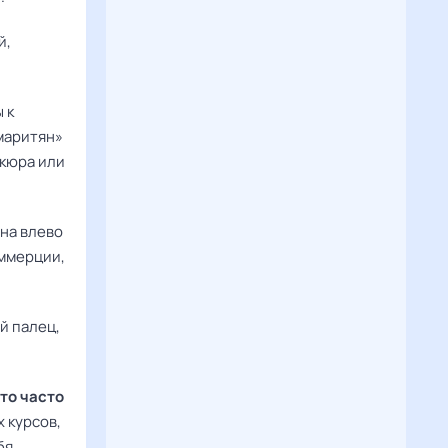
й,
 к
маритян»
икюра или
ена влево
оммерции,
й палец,
это часто
 курсов,
бя