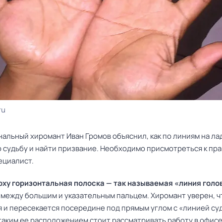
ru
нальный хиромант
Иван Громов
объяснил, как по линиям на л
 судьбу и найти призвание. Необходимо присмотреться к пра
ециалист.
рху горизонтальная полоска — так называемая «линия голо
 между большим и указательным пальцем. Хиромант уверен, ч
я и пересекается посередине под прямым углом с «линией суд
таким ее расположением стоит рассматривать работу в офисе