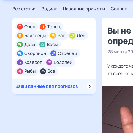
Все статьи
Зодиак
Народные приметы
Сонник
Овен
Телец
Вы не
Близнецы
Рак
Лев
опред
Дева
Весы
28 марта 2
Скорпион
Стрелец
Козерог
Водолей
У каждого ч
Рыбы
Все
ключевых н
Ваши данные для прогнозов