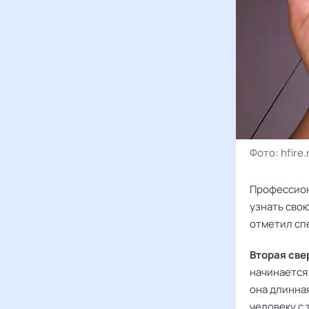
Фото:
hfire.
Профессио
узнать свою
отметил сп
Вторая све
начинается
она длинна
человеку с 