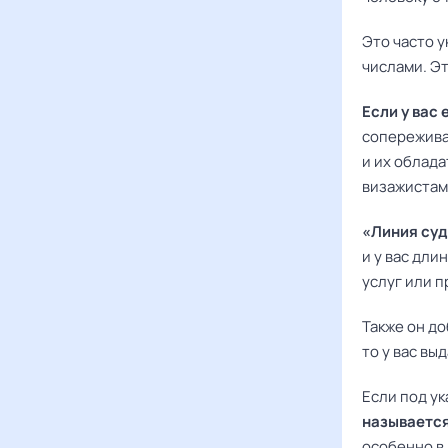
Это часто у
числами. Эт
Если у вас
сопережива
и их облад
визажистам
«Линия суд
и у вас дли
услуг или 
Также он до
то у вас в
Если под у
называется
особенно в