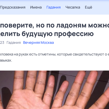
Предсказания
Имена
Гадания
Чесалка
Ещё
 поверите, но по ладоням можн
елить будущую профессию
023
Гадания
Вечерняя Москва
еловека на руках есть отметины, которые свидетельствуют о 
авыках.