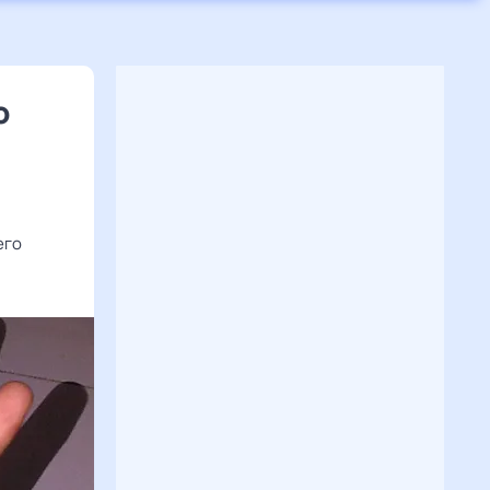
о
его