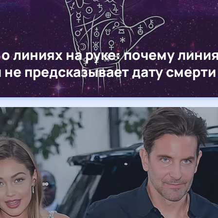
о линиях на руке: почему лини
 не предсказывает дату смерти