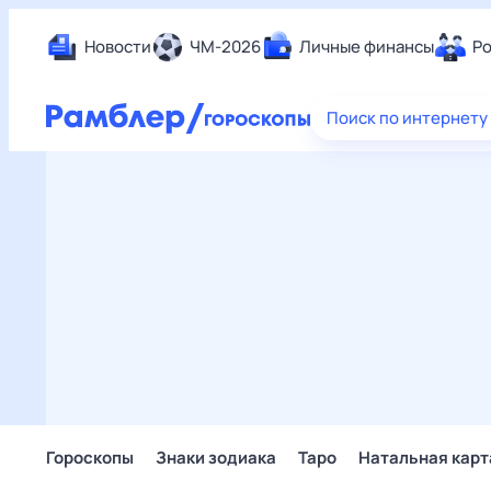
Новости
ЧМ-2026
Личные финансы
Ро
Еда
Поиск по интернету
Здор
Разв
Дом 
Спор
Карь
Авто
Техн
Жизн
Сбер
Горо
Гороскопы
Знаки зодиака
Таро
Натальная карт