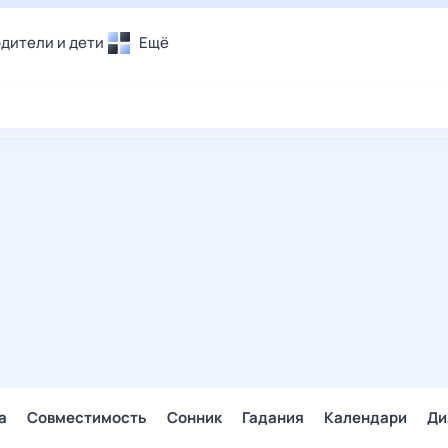
дители и дети
Ещё
Почта
овье
Поиск
лечения и отдых
Погода
и уют
ТВ-программа
т
ера
ологии и тренды
енные ситуации
егаем вместе
скопы
Помощь
а
Совместимость
Сонник
Гадания
Календари
Ди