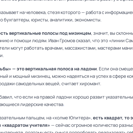
казывает на человека, стезя которого — работа с информацие
о бухгалтеры, юристы, аналитики, экономисты.
 есть вертикальные полосы под мизинцем
, значит, вы склонны
нию и помощи людям. Иван Громов сказал, что это «линии Са
атели могут работать врачами, массажистами, мастерами ман
и.
ьбы» — это вертикальная полоса на ладони
. Если она смещ
нный и мощный мизинец, можно надеяться на успех в сфере к
продажи самодельных вещей, считает хиромант.
бавил, что если на правой ладони хорошо развит указательны
ыдающиеся лидерские качества
.
казательным пальцем, на «холме Юпитера»,
есть квадрат, то 
 «квадратом учителя»
— сейчас огромное количество разных
 интернете, поэтому есть смысл попробовать реализовать се