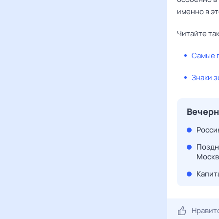
именно в эт
Читайте та
Самые 
Знаки з
Вечерн
Росси
Поздн
Москв
Капит
Нравит